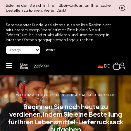
Bitte melden Sie sich in Ihrem Uber-Konto an, um Ihre Tasche
bestellen zu können. Vielen Dank!
Sehr geehrter Kunde, es sieht so aus, als ob Ihre Region nicht
mit unserem eshop übereinstimmt. Bitte klicken Sie auf
"Weiter", um Ihr Land zu aktualisieren und unseren eshop in
Ihrer spezifischen geographischen Lage zu sehen.
Weiter
DE
WILLKOMMEN IM OFFIZIELLEN UBER EATS AUSRÜSTUNGSSHOP
Beginnen Sie noch heute zu
verdienen, indem Sie eine Bestellung
für Ihren Lebensmittel-Lieferrucksack
aufgeben