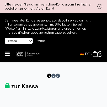
Bitte melden Sie sich in Ihrem Uber-Konto an, um Ihre Tasche
bestellen zu können. Vielen Dank!
Sehr geehrter Kunde, es sieht so aus, als ob Ihre Region nicht
mit unserem eshop übereinstimmt. Bitte klicken Sie auf
"Weiter", um Ihr Land zu aktualisieren und unseren eshop in
Ihrer spezifischen geographischen Lage zu sehen.
Weiter
DE
1
2
3
zur Kassa